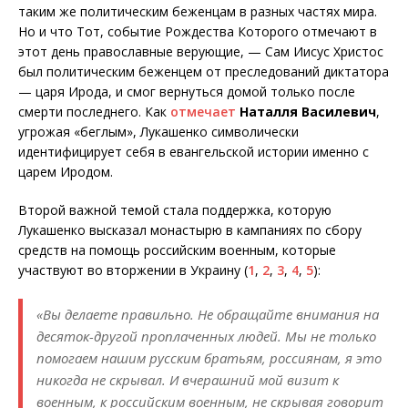
таким же политическим беженцам в разных частях мира.
Но и что Тот, событие Рождества Которого отмечают в
этот день православные верующие, — Сам Иисус Христос
был политическим беженцем от преследований диктатора
— царя Ирода, и смог вернуться домой только после
смерти последнего. Как
отмечает
Наталля Василевич
,
угрожая «беглым», Лукашенко символически
идентифицирует себя в евангельской истории именно с
царем Иродом.
Второй важной темой стала поддержка, которую
Лукашенко высказал монастырю в кампаниях по сбору
средств на помощь российским военным, которые
участвуют во вторжении в Украину (
1
,
2
,
3
,
4
,
5
):
«Вы делаете правильно. Не обращайте внимания на
десяток-другой проплаченных людей. Мы не только
помогаем нашим русским братьям, россиянам, я это
никогда не скрывал. И вчерашний мой визит к
военным, к российским военным, не скрывая говорит