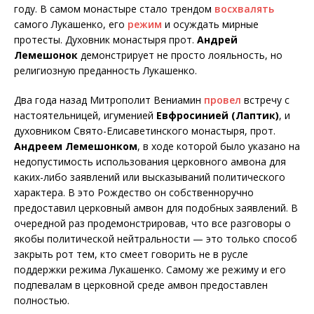
году. В самом монастыре стало трендом
восхвалять
самого Лукашенко, его
режим
и осуждать мирные
протесты. Духовник монастыря прот.
Андрей
Лемешонок
демонстрирует не просто лояльность, но
религиозную преданность Лукашенко.
Два года назад Митрополит Вениамин
провел
встречу с
настоятельницей, игуменией
Евфросинией (Лаптик)
, и
духовником Свято-Елисаветинского монастыря, прот.
Андреем Лемешонком
, в ходе которой было указано на
недопустимость использования церковного амвона для
каких-либо заявлений или высказываний политического
характера. В это Рождество он собственноручно
предоставил церковный амвон для подобных заявлений. В
очередной раз продемонстрировав, что все разговоры о
якобы политической нейтральности — это только способ
закрыть рот тем, кто смеет говорить не в русле
поддержки режима Лукашенко. Самому же режиму и его
подпевалам в церковной среде амвон предоставлен
полностью.