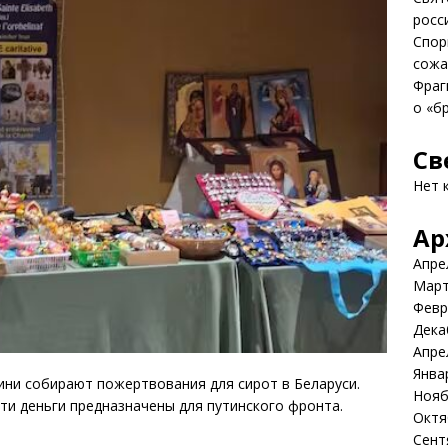
росс
Спор
сожа
Фраг
о «б
Св
Нет 
Ар
Апре
Март
Февр
Дека
Апре
Янва
ини собирают пожертвования для сирот в Беларуси.
Нояб
ти деньги предназначены для путинского фронта.
Октя
Сент