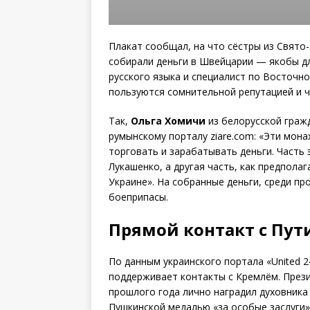
Плакат сообщал, на что сёстры из Свято
собирали деньги в Швейцарии — якобы дл
русского языка и специалист по Восточно
пользуются сомнительной репутацией и чт
Так,
Ольга Хомичи
из белорусской гражд
румынскому порталу ziare.com: «Эти мона
торговать и зарабатывать деньги. Часть
Лукашенко, а другая часть, как предпола
Украине». На собранные деньги, среди пр
боеприпасы.
Прямой контакт с Пу
По данным украинского портала «United 2
поддерживает контакты с Кремлём. През
прошлого года лично наградил духовник
Пушкинской медалью «за особые заслуги»