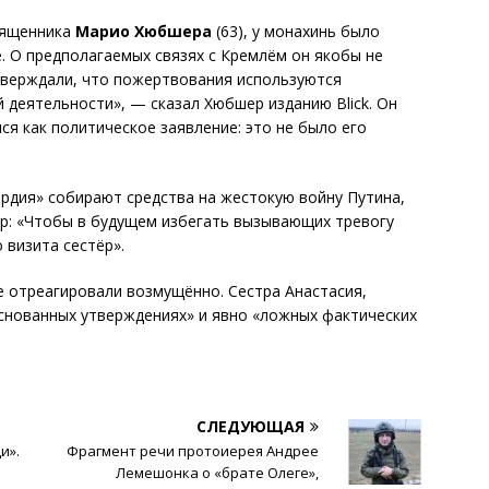
вященника
Марио Хюбшера
(63), у монахинь было
 О предполагаемых связях с Кремлём он якобы не
тверждали, что пожертвования используются
 деятельности», — сказал Хюбшер изданию Blick. Он
ся как политическое заявление: это не было его
рдия» собирают средства на жестокую войну Путина,
ер: «Чтобы в будущем избегать вызывающих тревогу
 визита сестёр».
е отреагировали возмущённо. Сестра Анастасия,
снованных утверждениях» и явно «ложных фактических
СЛЕДУЮЩАЯ
и».
Фрагмент речи протоиерея Андрее
Лемешонка о «брате Олеге»,