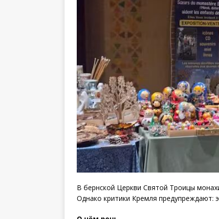
В бернской Церкви Святой Троицы монах
Однако критики Кремля предупреждают: э
О чём речь