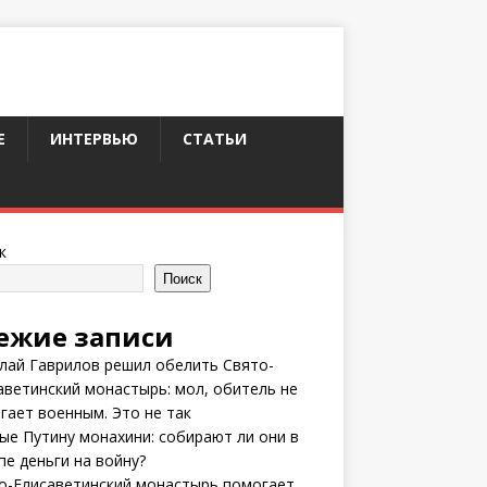
Е
ИНТЕРВЬЮ
СТАТЬИ
к
Поиск
ежие записи
лай Гаврилов решил обелить Свято-
аветинский монастырь: мол, обитель не
гает военным. Это не так
ые Путину монахини: собирают ли они в
пе деньги на войну?
о-Елисаветинский монастырь помогает