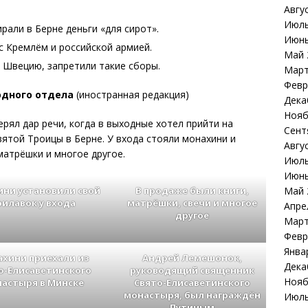
Авгу
Июль
али в Берне деньги «для сирот».
Июнь
с Кремлём и российской армией.
Май 
 Швецию, запретили такие сборы.
Март
Февр
дного отдела
(иностранная редакция)
Дека
Нояб
ерял дар речи, когда в выходные хотел прийти на
Сент
ятой Троицы в Берне. У входа стояли монахини и
Авгу
 матрёшки и многое другое.
Июль
Июнь
Май 
ни установили свой
В продаже были книги,
рилавок у входа
матрёшки, свечи и многое
Апре
другое
Март
Февр
Янва
хини приехали из
Андрей Лемешонок,
Дека
о-Елисаветинского
руководящий священник
Нояб
астыря в Минске
Свято-Елисаветинского
монастыря, был награждён
Июль
Путиным