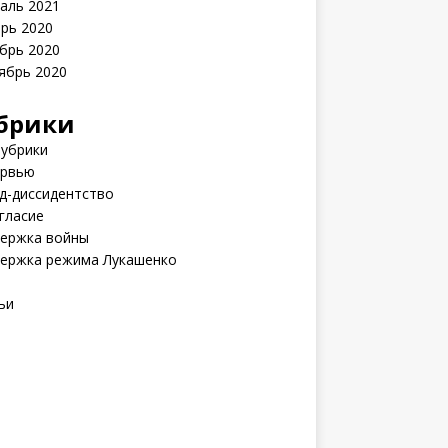
аль 2021
рь 2020
брь 2020
ябрь 2020
брики
рубрики
рвью
д-диссидентство
гласие
ержка войны
ержка режима Лукашенко
ьи