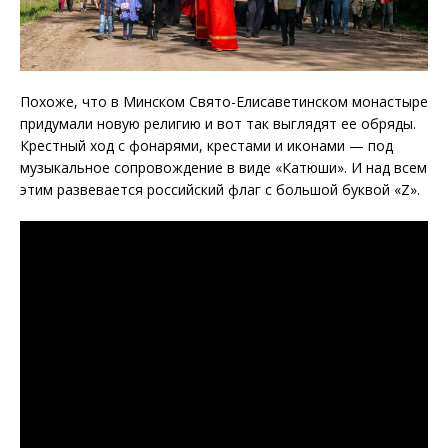
Похоже, что в Минском Свято-Елисаветинском монастыре
придумали новую религию и вот так выглядят ее обряды.
Крестный ход с фонарями, крестами и иконами — под
музыкальное сопровождение в виде «Катюши». И над всем
этим развевается российский флаг с большой буквой «Z».